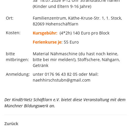
Sa 18.07.2026 9-12 Uhr Strandtasche nähen
(Kinder und Eltern 9-16 Jahre)
Ort:
Familienzentrum, Käthe-Kruse-Str. 1, 1. Stock,
82069 Hohenschäftlarn
Kosten:
Kursgebühr:
(4*2h) 140 Euro pro Block
Ferienkurse je
: 55 Euro
bitte
Material Nähmaschine (du hast noch keine,
mitbringen:
bitte bei mir melden!), Stoffschere, Nähgarn,
Getränk
Anmeldung:
unter 0176 96 43 82 05 oder Mail:
naehhirschstubn@gmail.com
Der KindErNetz Schäftlarn e.V. bietet diese Veranstaltung mit dem
Münchner Bildungswerk an.
Zurück