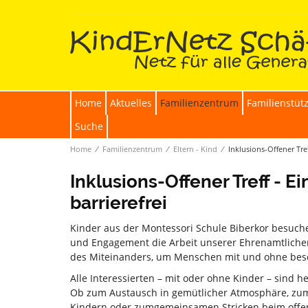
Home
Aktuelles
Familienzentrum
Familienstüt
Suche
Home
∕
Familienzentrum
∕
Eltern - Kind
∕
Inklusions-Offener Treff
Inklusions-Offener Treff - Ein
barrierefrei
Kinder aus der Montessori Schule Biberkor besuche
und Engagement die Arbeit unserer Ehrenamtliche
des Miteinanders, um Menschen mit und ohne be
Alle Interessierten – mit oder ohne Kinder – sind 
Ob zum Austausch in gemütlicher Atmosphäre, zum
Kindern oder zumgemeinsamen Stricken beim offenen