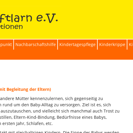
zpunkt
Nachbarschaftshilfe
Kindertagespflege
Kinderkrippe
K
t Begleitung der Eltern)
t andere Mütter kennenzulernen, sich gegenseitig zu
 rund um den Baby-Alltag zu versorgen. Ziel ist es, sich
h auszutauschen, und vielleicht sich manchmal auch Trost zu
tillen, Eltern-Kind-Bindung, Bedürfnisse eines Babys,
ersten Jahr, Schlafen, etc.
takt mit gleichaltrigen Kindern. Die Sinne der Babys werden