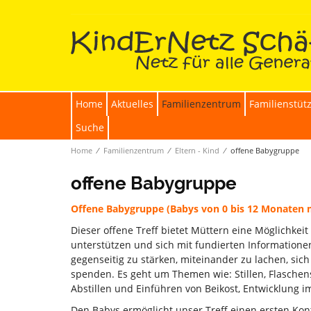
Home
Aktuelles
Familienzentrum
Familienstüt
Suche
Home
∕
Familienzentrum
∕
Eltern - Kind
∕
offene Babygruppe
offene Babygruppe
Offene Babygruppe (Babys von 0 bis 12 Monaten mi
Dieser offene Treff bietet Müttern eine Möglichkei
unterstützen und sich mit fundierten Informationen
gegenseitig zu stärken, miteinander zu lachen, sic
spenden. Es geht um Themen wie: Stillen, Flaschens
Abstillen und Einführen von Beikost, Entwicklung im 
Den Babys ermöglicht unser Treff einen ersten Kon